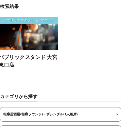
検索結果
パブリックスタンド（パブスタ）
パブリックスタンド 大宮
東口店
カテゴリから探す
相席居酒屋(相席ラウンジ)・ザシングル(1人相席)