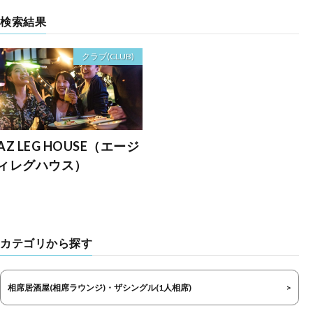
検索結果
クラブ(CLUB)
AZ LEG HOUSE（エージ
ィレグハウス）
カテゴリから探す
相席居酒屋(相席ラウンジ)・ザシングル(1人相席)