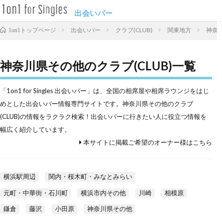
出会いバー
出会いバー
クラブ(CLUB)
関東地方
神奈
1on1トップページ
神奈川県その他のクラブ(CLUB)一覧
「1on1 for Singles 出会いバー」は、全国の相席屋や相席ラウンジをはじ
めとした出会いバー情報専門サイトです。神奈川県その他のクラブ
(CLUB)の情報をラクラク検索！出会いバーに行きたい人に役立つ情報を
幅広く紹介しています。
本サイトに掲載ご希望のオーナー様はこちら
横浜駅周辺
関内・桜木町・みなとみらい
元町・中華街・石川町
横浜市内その他
川崎
相模原
鎌倉
藤沢
小田原
神奈川県その他