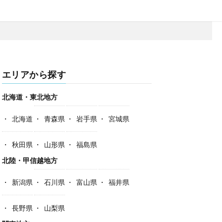
エリアから探す
北海道・東北地方
北海道
青森県
岩手県
宮城県
秋田県
山形県
福島県
北陸・甲信越地方
新潟県
石川県
富山県
福井県
長野県
山梨県