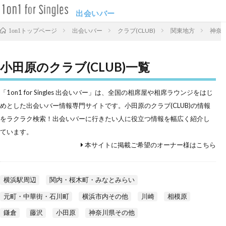
出会いバー
出会いバー
クラブ(CLUB)
関東地方
神奈
1on1トップページ
小田原のクラブ(CLUB)一覧
「1on1 for Singles 出会いバー」は、全国の相席屋や相席ラウンジをはじ
めとした出会いバー情報専門サイトです。小田原のクラブ(CLUB)の情報
をラクラク検索！出会いバーに行きたい人に役立つ情報を幅広く紹介し
ています。
本サイトに掲載ご希望のオーナー様はこちら
横浜駅周辺
関内・桜木町・みなとみらい
元町・中華街・石川町
横浜市内その他
川崎
相模原
鎌倉
藤沢
小田原
神奈川県その他