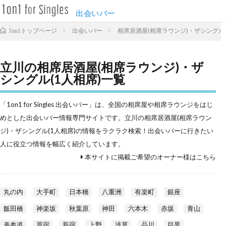
出会いバー
出会いバー
相席居酒屋(相席ラウンジ)・ザシングル(
1on1トップページ
立川の相席居酒屋(相席ラウンジ)・ザ
シングル(1人相席)一覧
「1on1 for Singles 出会いバー」は、全国の相席屋や相席ラウンジをはじ
めとした出会いバー情報専門サイトです。立川の相席居酒屋(相席ラウン
ジ)・ザシングル(1人相席)の情報をラクラク検索！出会いバーに行きたい
人に役立つ情報を幅広く紹介しています。
本サイトに掲載ご希望のオーナー様はこちら
丸の内
大手町
日本橋
八重洲
有楽町
銀座
飯田橋
神楽坂
秋葉原
神田
六本木
赤坂
青山
表参道
原宿
新宿
上野
浅草
品川
目黒