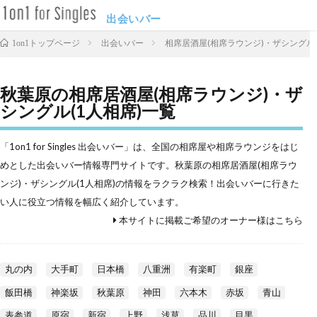
出会いバー
出会いバー
相席居酒屋(相席ラウンジ)・ザシングル(
1on1トップページ
秋葉原の相席居酒屋(相席ラウンジ)・ザ
シングル(1人相席)一覧
「1on1 for Singles 出会いバー」は、全国の相席屋や相席ラウンジをはじ
めとした出会いバー情報専門サイトです。秋葉原の相席居酒屋(相席ラウ
ンジ)・ザシングル(1人相席)の情報をラクラク検索！出会いバーに行きた
い人に役立つ情報を幅広く紹介しています。
本サイトに掲載ご希望のオーナー様はこちら
丸の内
大手町
日本橋
八重洲
有楽町
銀座
飯田橋
神楽坂
秋葉原
神田
六本木
赤坂
青山
表参道
原宿
新宿
上野
浅草
品川
目黒