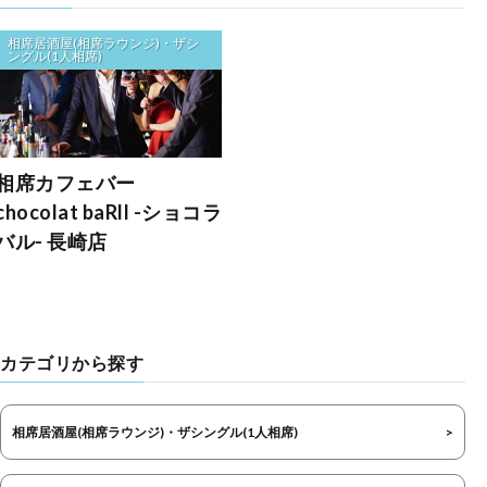
相席居酒屋(相席ラウンジ)・ザシ
ングル(1人相席)
相席カフェバー
chocolat baRll -ショコラ
バル- 長崎店
カテゴリから探す
相席居酒屋(相席ラウンジ)・ザシングル(1人相席)