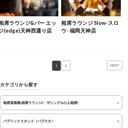
相席ラウンジ&バー エッ
相席ラウンジ Slow-スロ
ジ(edge)天神西通り店
ウ- 福岡天神店
NEXT
1
2
カテゴリから探す
相席居酒屋(相席ラウンジ)・ザシングル(1人相席)
パブリックスタンド（パブスタ）