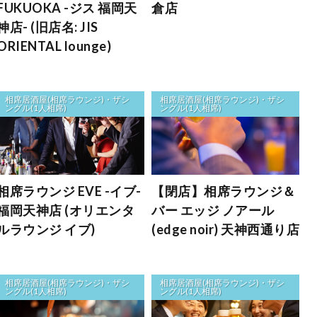
FUKUOKA -ジス 福岡天
倉店
神店- (旧店名: JIS
ORIENTAL lounge)
相席居酒屋(相席ラウンジ)・ザシ
相席居酒屋(相席ラウンジ)・ザシ
ングル(1人相席)
ングル(1人相席)
相席ラウンジ EVE -イブ-
【閉店】相席ラウンジ＆
福岡天神店 (オリエンタ
バー エッジ ノアール
ルラウンジ イブ)
(edge noir) 天神西通り店
相席居酒屋(相席ラウンジ)・ザシ
相席居酒屋(相席ラウンジ)・ザシ
ングル(1人相席)
ングル(1人相席)