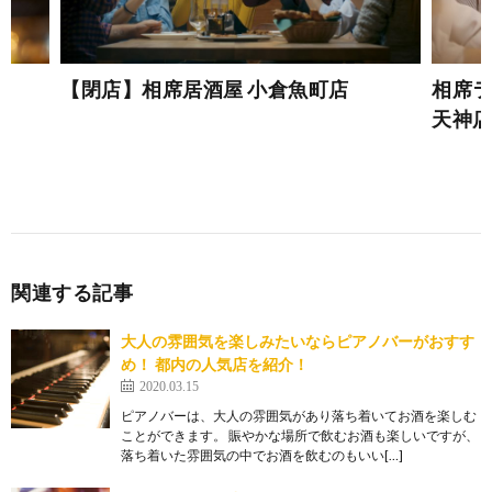
【閉店】相席居酒屋 小倉魚町店
相席ラウ
天神店- 
関連する記事
大人の雰囲気を楽しみたいならピアノバーがおすす
め！ 都内の人気店を紹介！
2020.03.15
ピアノバーは、大人の雰囲気があり落ち着いてお酒を楽しむ
ことができます。 賑やかな場所で飲むお酒も楽しいですが、
落ち着いた雰囲気の中でお酒を飲むのもいい[…]