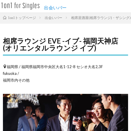
出会いバー
出会いバー
相席居酒屋(相席ラウンジ)・ザシングル
1on1トップページ
相席ラウンジ EVE -イブ- 福岡天神店
(オリエンタルラウンジ イブ)
福岡県 / 福岡県福岡市中央区大名1-12-8 セシオ大名2,3F
fukuoka /
福岡市内その他