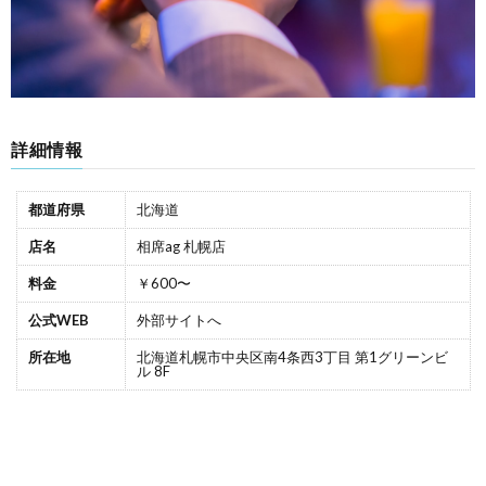
詳細情報
都道府県
北海道
店名
相席ag 札幌店
料金
￥600〜
公式WEB
外部サイトへ
所在地
北海道札幌市中央区南4条西3丁目 第1グリーンビ
ル 8F