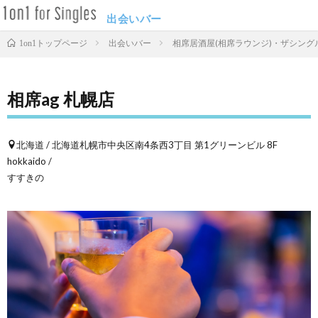
出会いバー
出会いバー
相席居酒屋(相席ラウンジ)・ザシングル
1on1トップページ
相席ag 札幌店
北海道 / 北海道札幌市中央区南4条西3丁目 第1グリーンビル 8F
hokkaido /
すすきの