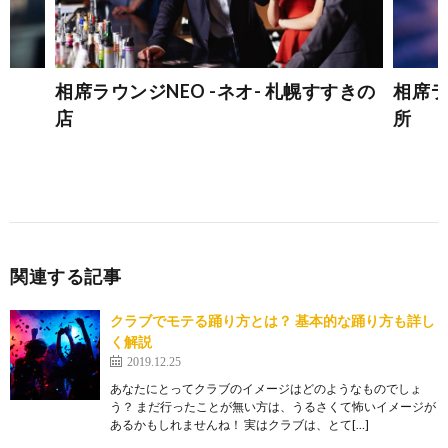
相席ラウンジNEO -ネオ- 札幌すすきの
相席ラ
店
所
関連する記事
クラブでモテる踊り方とは？ 基本的な踊り方も詳し
く解説
2019.12.25
あなたにとってクラブのイメージはどのようなものでしょ
う？ まだ行ったことが無い方は、うるさくて怖いイメージが
あるかもしれませんね！ 実はクラブは、とて[…]