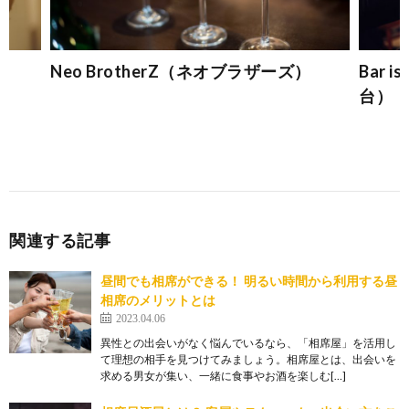
Neo BrotherZ（ネオブラザーズ）
Bar 
台）
関連する記事
昼間でも相席ができる！ 明るい時間から利用する昼
相席のメリットとは
2023.04.06
異性との出会いがなく悩んでいるなら、「相席屋」を活用し
て理想の相手を見つけてみましょう。相席屋とは、出会いを
求める男女が集い、一緒に食事やお酒を楽しむ[…]