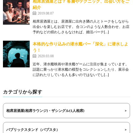
相席居酒屋とは？ 客層やテクニック、出会い方をご
紹介
2019.08.07
相席居酒屋とは、居酒屋に出向き隣の人とトークをしながら
出会いを楽しむお店です。 合コンのような人数合わせ、お店
予約などの煩わしさもなければ、婚活パーテ[…]
本格的な作り込みの潜水艦バー「深化」に潜水しよ
う！
2020.03.08
近年、潜水艦映画や潜水艦ゲームに注目が集まっています。
話題に乗っかり潜水艦の模型をコレクションしたり、展示会
に訪れたりしている人も多いのではないでし[…]
カテゴリから探す
相席居酒屋(相席ラウンジ)・ザシングル(1人相席)
パブリックスタンド（パブスタ）