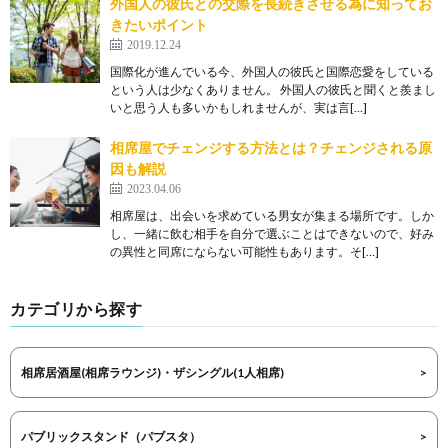
外国人の彼氏との交際を長続きさせる為に知ってお
きたいポイント
2019.12.24
国際化が進んでいる今、外国人の彼氏と国際恋愛をしている
という人は少なくありません。 外国人の彼氏と聞くと羨まし
いと思う人も多いかもしれませんが、実は言[…]
相席屋でチェンジする方法とは？チェンジされる原
因も解説
2023.04.06
相席屋は、出会いを求めている男女が集まる場所です。しか
し、一緒に飲む相手を自分で選ぶことはできないので、好み
の異性と同席にならない可能性もあります。そ[…]
カテゴリから探す
相席居酒屋(相席ラウンジ)・ザシングル(1人相席)
パブリックスタンド（パブスタ）