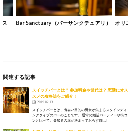
ジス
Bar Sanctuary（バーサンクチュアリ）
オリエ
関連する記事
スイッチバーとは？ 参加料金や世代は？ 恋活にオス
スメの攻略法をご紹介！
2019.02.13
スイッチバーとは、出会い目的の男女が集まるスタインディ
ングタイプのバーのことです。 通常の婚活パーティーや街コ
ンと比べて、参加者の席が決まっておらず自[…]