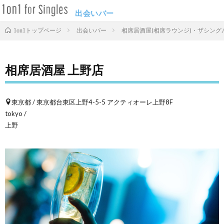
出会いバー
出会いバー
相席居酒屋(相席ラウンジ)・ザシングル
1on1トップページ
相席居酒屋 上野店
東京都 / 東京都台東区上野4-5-5 アクティオーレ上野8F
tokyo /
上野