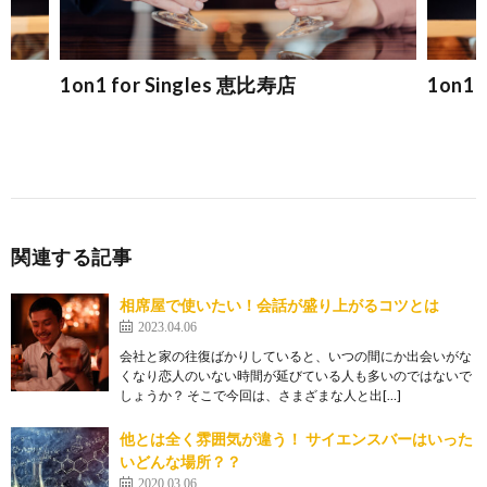
1on1 for Singles 恵比寿店
1on1 
関連する記事
相席屋で使いたい！会話が盛り上がるコツとは
2023.04.06
会社と家の往復ばかりしていると、いつの間にか出会いがな
くなり恋人のいない時間が延びている人も多いのではないで
しょうか？ そこで今回は、さまざまな人と出[…]
他とは全く雰囲気が違う！ サイエンスバーはいった
いどんな場所？？
2020.03.06