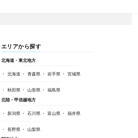
エリアから探す
北海道・東北地方
北海道
青森県
岩手県
宮城県
秋田県
山形県
福島県
北陸・甲信越地方
新潟県
石川県
富山県
福井県
長野県
山梨県