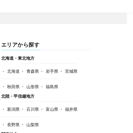
エリアから探す
北海道・東北地方
北海道
青森県
岩手県
宮城県
秋田県
山形県
福島県
北陸・甲信越地方
新潟県
石川県
富山県
福井県
長野県
山梨県