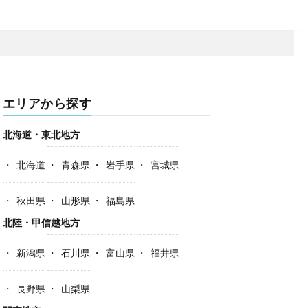
エリアから探す
北海道・東北地方
北海道
青森県
岩手県
宮城県
秋田県
山形県
福島県
北陸・甲信越地方
新潟県
石川県
富山県
福井県
長野県
山梨県