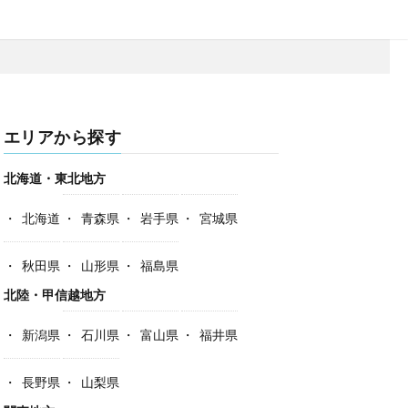
エリアから探す
北海道・東北地方
北海道
青森県
岩手県
宮城県
秋田県
山形県
福島県
北陸・甲信越地方
新潟県
石川県
富山県
福井県
長野県
山梨県