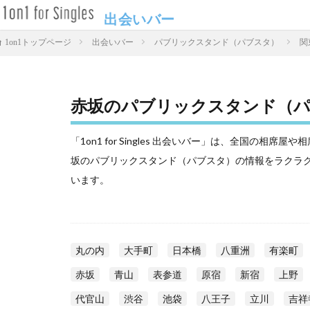
出会いバー
出会いバー
パブリックスタンド（パブスタ）
関
1on1トップページ
赤坂のパブリックスタンド（パ
「1on1 for Singles 出会いバー」は、全国の
坂のパブリックスタンド（パブスタ）の情報をラクラ
います。
丸の内
大手町
日本橋
八重洲
有楽町
赤坂
青山
表参道
原宿
新宿
上野
代官山
渋谷
池袋
八王子
立川
吉祥