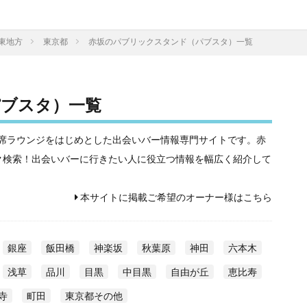
東地方
東京都
赤坂のパブリックスタンド（パブスタ）一覧
ブスタ）一覧
相席屋や相席ラウンジをはじめとした出会いバー情報専門サイトです。赤
ク検索！出会いバーに行きたい人に役立つ情報を幅広く紹介して
本サイトに掲載ご希望のオーナー様はこちら
銀座
飯田橋
神楽坂
秋葉原
神田
六本木
浅草
品川
目黒
中目黒
自由が丘
恵比寿
寺
町田
東京都その他