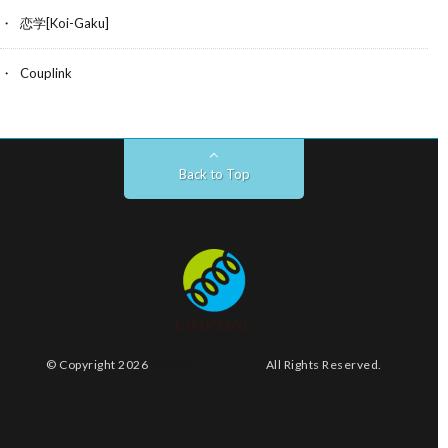
恋学[Koi-Gaku]
Couplink
Back to Top
© Copyright 2026
株式会社リンクバル
All Rights Reserved.