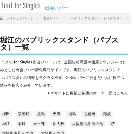
出会いバー
出会いバー
パブリックスタンド（パブスタ）
1on1トップページ
堀江のパブリックスタンド（パブス
タ）一覧
「1on1 for Singles 出会いバー」は、全国の相席屋や相席ラウンジをはじ
めとした出会いバー情報専門サイトです。堀江のパブリックスタンド
（パブスタ）の情報をラクラク検索！出会いバーに行きたい人に役立つ
情報を幅広く紹介しています。
本サイトに掲載ご希望のオーナー様はこちら
梅田
茶屋町
堂島
天満
福島
心斎橋
難波
堀江
本町
天王寺
新大阪
大阪府北部その他
堺
大阪府南部その他
大阪府その他