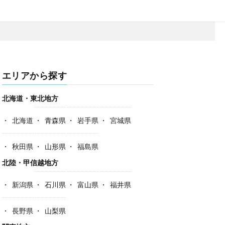
エリアから探す
北海道・東北地方
北海道
青森県
岩手県
宮城県
秋田県
山形県
福島県
北陸・甲信越地方
新潟県
石川県
富山県
福井県
長野県
山梨県