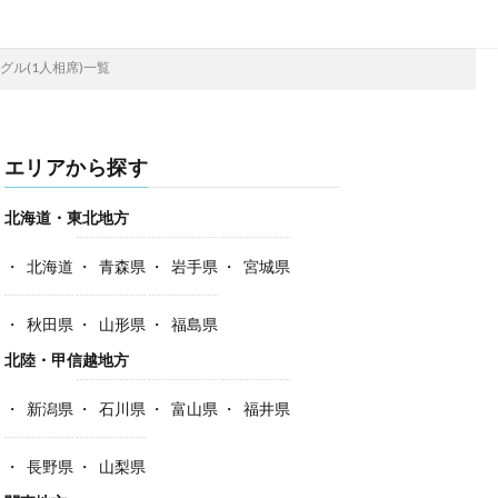
グル(1人相席)一覧
エリアから探す
北海道・東北地方
北海道
青森県
岩手県
宮城県
秋田県
山形県
福島県
北陸・甲信越地方
新潟県
石川県
富山県
福井県
長野県
山梨県