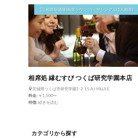
相席居酒屋(相席ラウンジ)・ザシングル(1人相席)
相席処 縁むすび つくば研究学園本店
茨城県つくば市研究学園1-2-15 AJ-HILLS E
料金:
￥1,500〜
特徴:
続きを読む
カテゴリから探す