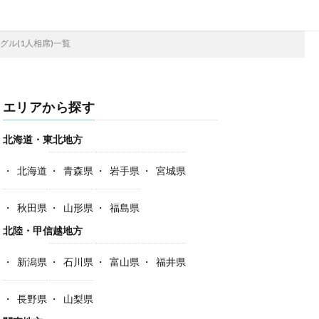
グル(1人相席)一覧
エリアから探す
北海道・東北地方
北海道
青森県
岩手県
宮城県
秋田県
山形県
福島県
北陸・甲信越地方
新潟県
石川県
富山県
福井県
長野県
山梨県