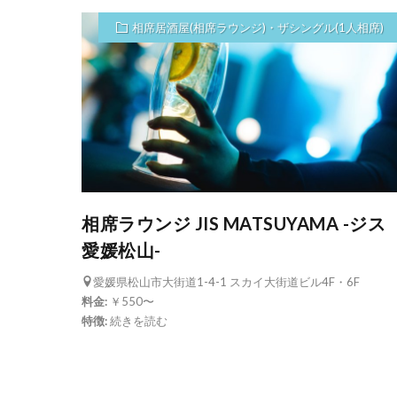
相席居酒屋(相席ラウンジ)・ザシングル(1人相席)
相席ラウンジ JIS MATSUYAMA -ジス
愛媛松山-
愛媛県松山市大街道1-4-1 スカイ大街道ビル4F・6F
料金:
￥550〜
特徴:
続きを読む