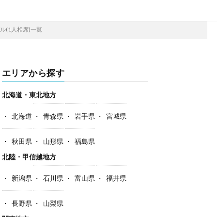
ル(1人相席)一覧
エリアから探す
北海道・東北地方
北海道
青森県
岩手県
宮城県
秋田県
山形県
福島県
北陸・甲信越地方
新潟県
石川県
富山県
福井県
長野県
山梨県