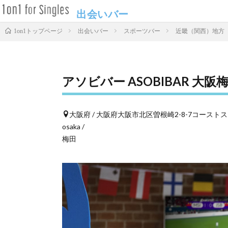
出会いバー
出会いバー
スポーツバー
近畿（関西）地方
1on1トップページ
アソビバー ASOBIBAR 大阪
大阪府 / 大阪府大阪市北区曽根崎2-8-7コースト
osaka /
梅田