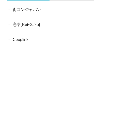
街コンジャパン
恋学[Koi-Gaku]
スポーツバー
Couplink
T-GREEN’S
CAFE&SPORTS&BA
市北区天神橋3-4-14
大阪府東大阪市小若江1-9-1
を読む
料金:
￥4,500〜
特徴:
続きを読む