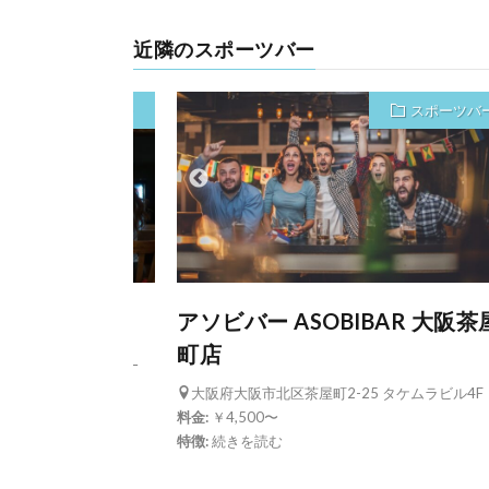
近隣のスポーツバー
スポーツバー
スポーツバ
B 1.618
アソビバー ASOBIBAR 大阪茶
町店
0-13 北堀江ＣＯＬＬ
大阪府大阪市北区茶屋町2-25 タケムラビル4F
料金:
￥4,500〜
特徴:
続きを読む