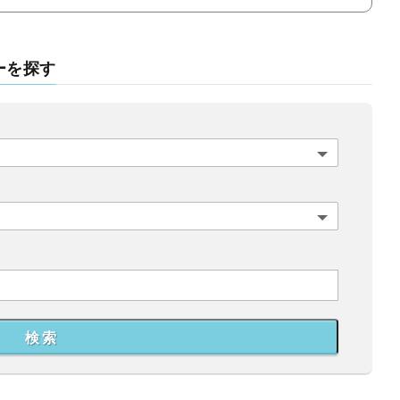
ーを探す
検 索