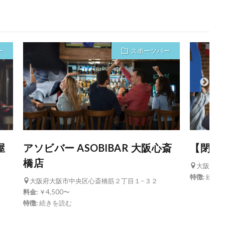
ー
スポーツバー
屋
アソビバー ASOBIBAR 大阪心斎
【閉店】
橋店
大阪府大阪
特徴:
続き
大阪府大阪市中央区心斎橋筋２丁目１−３２
料金:
￥4,500〜
特徴:
続きを読む