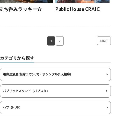
立ち呑みラッキー☆
Public House CRAIC
NEXT
1
2
カテゴリから探す
相席居酒屋(相席ラウンジ)・ザシングル(1人相席)
パブリックスタンド（パブスタ）
ハブ（HUB）