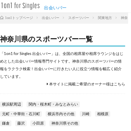
出会いバー
出会いバー
スポーツバー
関東地方
神奈
1on1トップページ
神奈川県のスポーツバー一覧
「1on1 for Singles 出会いバー」は、全国の相席屋や相席ラウンジをはじ
めとした出会いバー情報専門サイトです。神奈川県のスポーツバーの情
報をラクラク検索！出会いバーに行きたい人に役立つ情報を幅広く紹介
しています。
本サイトに掲載ご希望のオーナー様はこちら
横浜駅周辺
関内・桜木町・みなとみらい
元町・中華街・石川町
横浜市内その他
川崎
相模原
鎌倉
藤沢
小田原
神奈川県その他