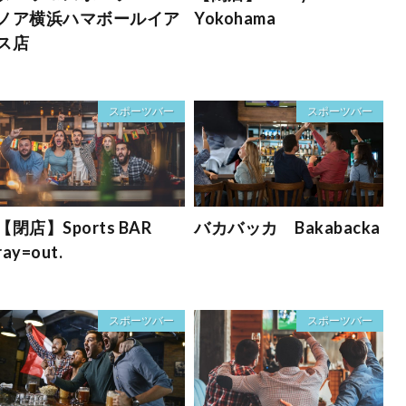
ノア横浜ハマボールイア
Yokohama
ス店
スポーツバー
スポーツバー
【閉店】Sports BAR
バカバッカ Bakabacka
ray=out.
スポーツバー
スポーツバー