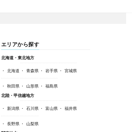
エリアから探す
北海道・東北地方
北海道
青森県
岩手県
宮城県
秋田県
山形県
福島県
北陸・甲信越地方
新潟県
石川県
富山県
福井県
長野県
山梨県