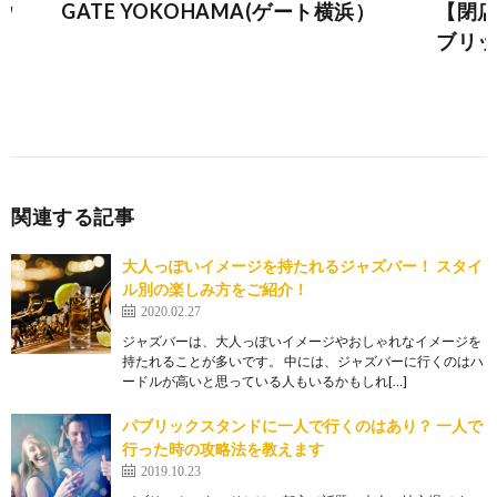
ウ
GATE YOKOHAMA(ゲート横浜）
【閉店】
ブリッ
関連する記事
大人っぽいイメージを持たれるジャズバー！ スタイ
ル別の楽しみ方をご紹介！
2020.02.27
ジャズバーは、大人っぽいイメージやおしゃれなイメージを
持たれることが多いです。 中には、ジャズバーに行くのはハ
ードルが高いと思っている人もいるかもしれ[…]
パブリックスタンドに一人で行くのはあり？ 一人で
行った時の攻略法を教えます
2019.10.23