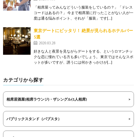
「相席屋ってみんなどういう服装をしているの？」「ドレス
コードはあるの？」 今まで相席屋に行ったことがない人が一
度は通る悩みポイント、それが「服装」です[…]
東京デートにピッタリ！ 絶景が見られるホテルバー
5選
2020.03.28
好きな人と夜景を見ながらデートをする、というロマンチッ
クな恋に憧れている方も多いでしょう。 東京ではそんなスポ
ットが多いですが、誘うには何かきっかけが[…]
カテゴリから探す
相席居酒屋(相席ラウンジ)・ザシングル(1人相席)
パブリックスタンド（パブスタ）