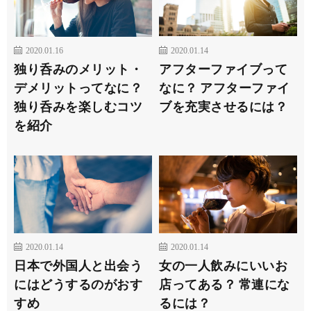
2020.01.16
2020.01.14
独り呑みのメリット・
アフターファイブって
デメリットってなに？
なに？ アフターファイ
独り呑みを楽しむコツ
ブを充実させるには？
を紹介
2020.01.14
2020.01.14
日本で外国人と出会う
女の一人飲みにいいお
にはどうするのがおす
店ってある？ 常連にな
すめ
るには？