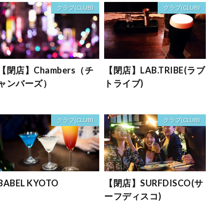
クラブ(CLUB)
クラブ(CLUB)
【閉店】Chambers（チ
【閉店】LAB.TRIBE(ラブ
ャンバーズ）
トライブ)
クラブ(CLUB)
クラブ(CLUB)
BABEL KYOTO
【閉店】SURFDISCO(サ
ーフディスコ)