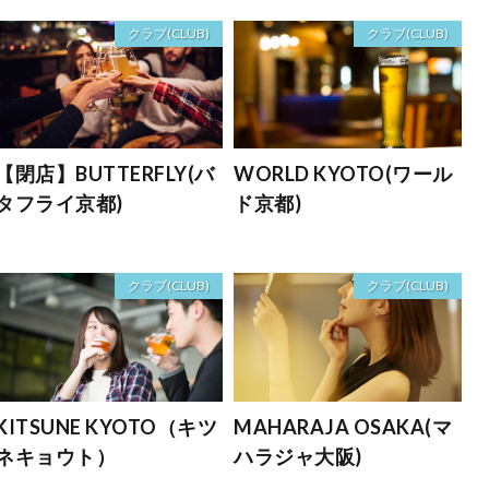
クラブ(CLUB)
クラブ(CLUB)
【閉店】BUTTERFLY(バ
WORLD KYOTO(ワール
タフライ京都)
ド京都)
クラブ(CLUB)
クラブ(CLUB)
KITSUNE KYOTO（キツ
MAHARAJA OSAKA(マ
ネキョウト）
ハラジャ大阪)