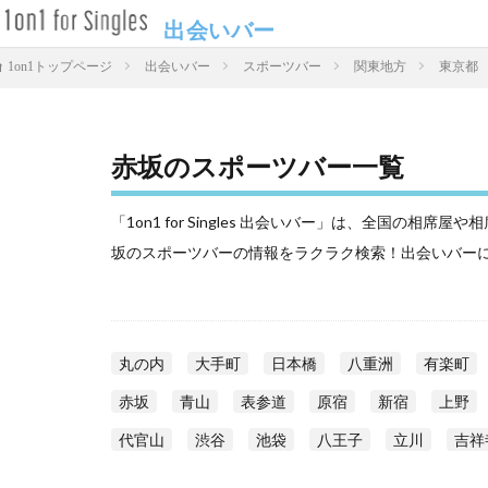
出会いバー
出会いバー
スポーツバー
関東地方
東京都
1on1トップページ
赤坂のスポーツバー一覧
「1on1 for Singles 出会いバー」は、全国の
坂のスポーツバーの情報をラクラク検索！出会いバー
丸の内
大手町
日本橋
八重洲
有楽町
赤坂
青山
表参道
原宿
新宿
上野
代官山
渋谷
池袋
八王子
立川
吉祥