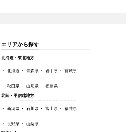
エリアから探す
北海道・東北地方
北海道
青森県
岩手県
宮城県
秋田県
山形県
福島県
北陸・甲信越地方
新潟県
石川県
富山県
福井県
長野県
山梨県