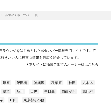
赤坂のスポーツバー一覧
相席屋や相席ラウンジをはじめとした出会いバー情報専門サイトです。赤
に行きたい人に役立つ情報を幅広く紹介しています。
本サイトに掲載ご希望のオーナー様はこちら
銀座
飯田橋
神楽坂
秋葉原
神田
六本木
浅草
品川
目黒
中目黒
自由が丘
恵比寿
寺
町田
東京都その他