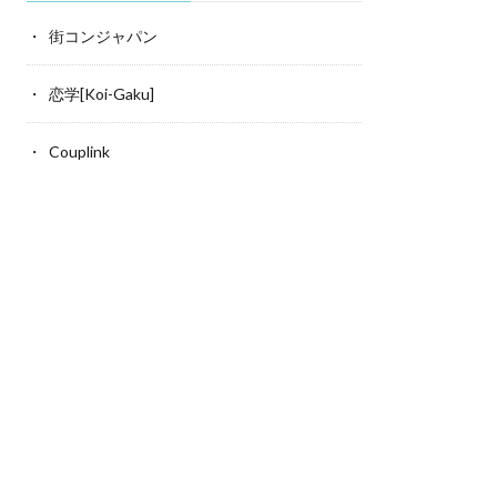
街コンジャパン
恋学[Koi-Gaku]
ハブ（HUB）
相席居酒屋(相席ラウンジ
相席)
Couplink
イボールバー 南銀座
【閉店】相席居酒屋
埼玉県さいたま市大宮区桜木町1
3F
いたま市大宮区仲町1-53 田村ビル１Ｆ
特徴:
続きを読む
より徒歩2分の駅近立地。クラシックモ
の雰囲気なお洒落なカジュアルバー。一軒
しながらのハイボールも楽しめ、二軒目利