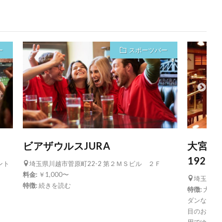
ー
スポーツバー
ビアザウルスJURA
大宮ハ
1923
ント
埼玉県川越市菅原町22-2 第２ＭＳビル ２Ｆ
料金:
￥1,000〜
埼玉県さ
特徴:
続きを読む
特徴:
大宮駅
ダンな大人
目のお食事