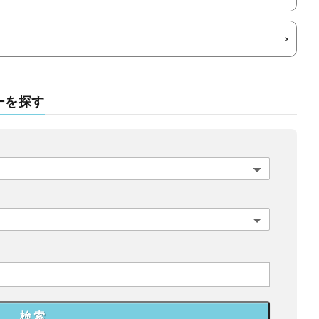
ーを探す
検 索