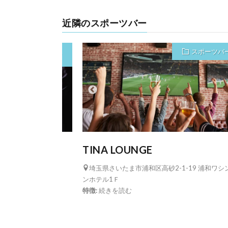
近隣のスポーツバー
ジ)・ザシングル(1人
スポーツバ
屋 川越店
TINA LOUNGE
2 本川越山崎ビル5F
埼玉県さいたま市浦和区高砂2-1-19 浦和ワシ
ンホテル1Ｆ
特徴:
続きを読む