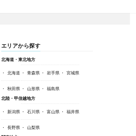
エリアから探す
北海道・東北地方
北海道
青森県
岩手県
宮城県
秋田県
山形県
福島県
北陸・甲信越地方
新潟県
石川県
富山県
福井県
長野県
山梨県