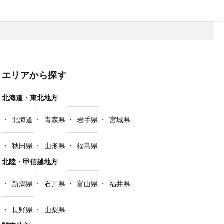
エリアから探す
北海道・東北地方
北海道
青森県
岩手県
宮城県
秋田県
山形県
福島県
北陸・甲信越地方
新潟県
石川県
富山県
福井県
長野県
山梨県