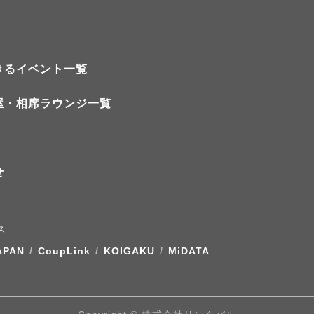
きるイベント一覧
屋・相席ラウンジ一覧
せ
ス
APAN
/
CoupLink
/
KOIGAKU
/
MiDATA