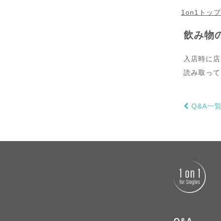
1on1トッ
飲み物
入店時に店
読み取って
Q&A一