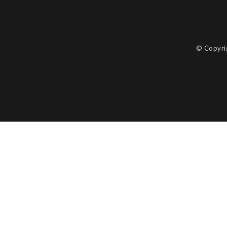
© Copyri